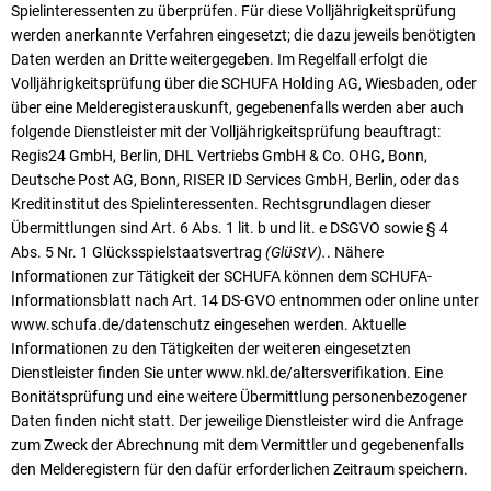
Spielinteressenten zu überprüfen. Für diese Volljährigkeitsprüfung
werden anerkannte Verfahren eingesetzt; die dazu jeweils benötigten
Daten werden an Dritte weitergegeben. Im Regelfall erfolgt die
Volljährigkeitsprüfung über die SCHUFA Holding AG, Wiesbaden, oder
über eine Melderegisterauskunft, gegebenenfalls werden aber auch
folgende Dienstleister mit der Volljährigkeitsprüfung beauftragt:
Regis24 GmbH, Berlin, DHL Vertriebs GmbH & Co. OHG, Bonn,
Deutsche Post AG, Bonn, RISER ID Services GmbH, Berlin, oder das
Kreditinstitut des Spielinteressenten. Rechtsgrundlagen dieser
Übermittlungen sind Art. 6 Abs. 1 lit. b und lit. e DSGVO sowie § 4
Abs. 5 Nr. 1 Glücksspielstaatsvertrag
(GlüStV).
. Nähere
Informationen zur Tätigkeit der SCHUFA können dem SCHUFA-
Informationsblatt nach Art. 14 DS-GVO entnommen oder online unter
www.schufa.de/datenschutz eingesehen werden. Aktuelle
Informationen zu den Tätigkeiten der weiteren eingesetzten
Dienstleister finden Sie unter www.nkl.de/altersverifikation. Eine
Bonitätsprüfung und eine weitere Übermittlung personenbezogener
Daten finden nicht statt. Der jeweilige Dienstleister wird die Anfrage
zum Zweck der Abrechnung mit dem Vermittler und gegebenenfalls
den Melderegistern für den dafür erforderlichen Zeitraum speichern.