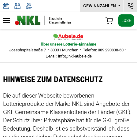
GEWINNZAHLEN
KUN
LOSE
Navigation
WARENKORB
Zu den Hauptinhalten springen
Über unsere Lotterie-Einnahme
Josephspitalstraße 7
80331 München
Telefon: 089 290838-60
E-Mail:
info@nkl-aubele.de
HINWEISE ZUM DATENSCHUTZ
Die auf dieser Webseite beworbenen
Lotterieprodukte der Marke NKL sind Angebote der
GKL Gemeinsame Klassen­lotterie der Länder (GKL).
Der Schutz Ihrer Privatsphäre hat für die GKL große
Bedeutung. Deshalb ist es selbstverständlich, dass
wir die gesetzlichen Datenschutzbestimmungen